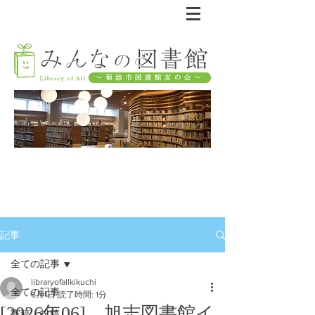
記事
全ての記事
libraryofallkikuchi
全ての記事
6月1日
読了時間: 1分
[2026年06] 旭志図書館イ
寄稿・投稿