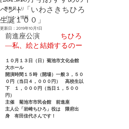
ベント「いわさきちひろ
事務局より
イベント情報
生誕１００」
更新日：
2019年10月1日
前進座公演
　　　ちひろ
―私、絵と結婚するのー
１０月１３日（日）菊池市文化会館　
大ホール
開演時間１５時（開場）一般３，５０
０円（当日４，０００円）　高校生以
下　１，０００円（当日１，５００
円）
主催　菊池市市民会館　前進座
主人公「岩崎ちひろ」役は　隈府出
身　有田佳代さんです！