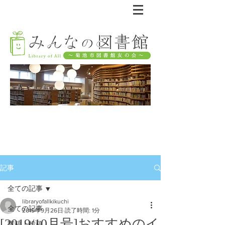
記事
全ての記事
libraryofallkikuchi
全ての記事
2019年9月26日
読了時間: 1分
[2019/10月号]おすすめのイ
寄稿・投稿