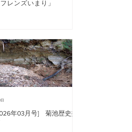
館フレンズいまり」
1日
2026年03月号] 菊池歴史探
訪