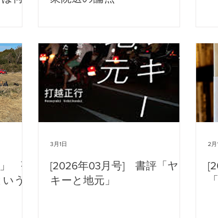
3月1日
2月
」 菊
[2026年03月号] 書評「ヤン
[
という
キーと地元」