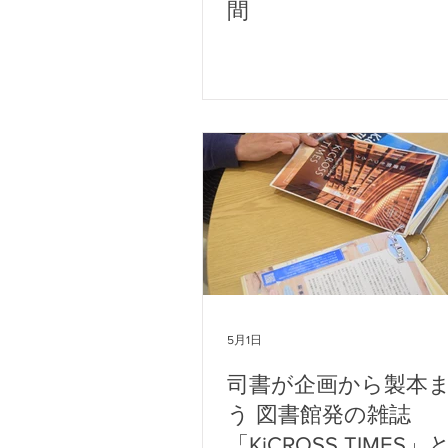
間
5月1日
司書が企画から製本
う 図書館発の雑誌
「KiCROSS TIMES