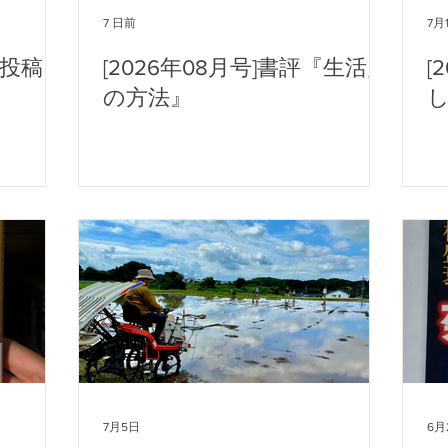
7 日前
7月
歌投稿
[2026年08月号]書評『生活史
[
の方法』
7月5日
6月