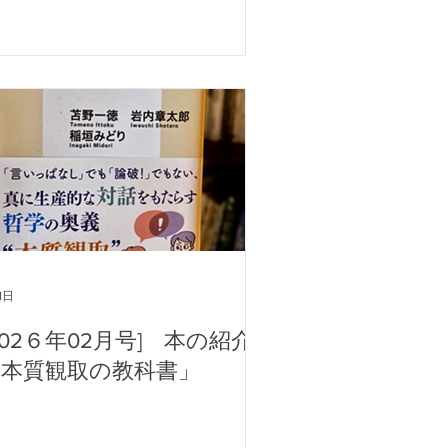
1日
202６年02月号] 本の紹介
「本質観取の教科書」