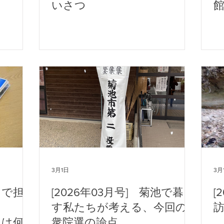
いさつ
3月1日
3月
まで担
[2026年03月号] 菊池で暮ら
[
す私たちが考える、今回の
」とは何
衆院選の論点