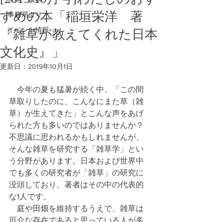
すめの本「稲垣栄洋 著
事務局より
イベント情報
『雑草が教えてくれた日本
文化史』」
更新日：
2019年10月1日
　今年の夏も猛暑が続く中、「この間
草取りしたのに、こんなにまた草（雑
草）が生えてきた」とこんな声をあげ
られた方も多いのではありませんか？
不思議に思われるかもしれませんが、
そんな雑草を研究する「雑草学」とい
う分野があります。日本および世界中
でも多くの研究者が「雑草」の研究に
没頭しており、著者はその中の代表的
な1人です。
　庭や田畑を維持するうえで、雑草は
厄介な存在であると思っている人が多