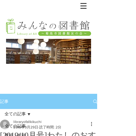
記事
全ての記事
libraryofallkikuchi
全ての記事
2019年9月29日
読了時間: 2分
[2019/10月号]わたしのおす
寄稿・投稿