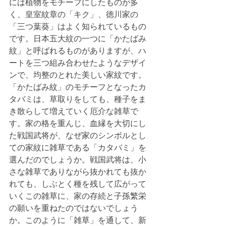
には植物をモチーフにしたものが多
く、皇室紋章の「キク」、徳川家の
「三つ葉葵」はよく知られているもの
です。日本五大紋の一つに「かたばみ
紋」と呼ばれるものがありますが、ハ
ートを三つ組み合わせたようなデザイ
ンで、均整のとれた美しい家紋です。
「かたばみ紋」のモチーフとなったカ
タバミは、草取りをしても、種子をま
き散らして増えていく厄介な雑草で
す。家の格を重んじ、血縁を大切にし
た戦国武将が、なぜ家のシンボルとし
ての家紋に雑草である「カタバミ」を
選んだのでしょうか。戦国武将は、小
さな雑草でありながら抜かれても抜か
れても、しぶとく種を残して広がって
いくこの雑草に、家の存続と子孫繁栄
の願いを重ねたのではないでしょう
か。このように「雑草」を通して、新