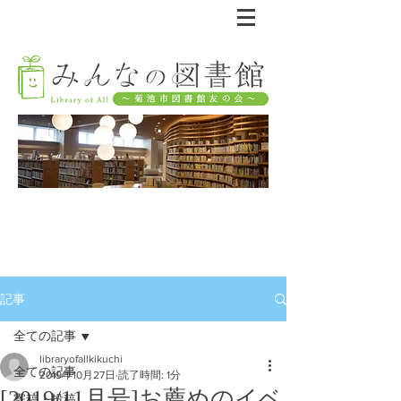
記事
全ての記事
libraryofallkikuchi
全ての記事
2019年10月27日
読了時間: 1分
[2019/11月号]お薦めのイベ
寄稿・投稿