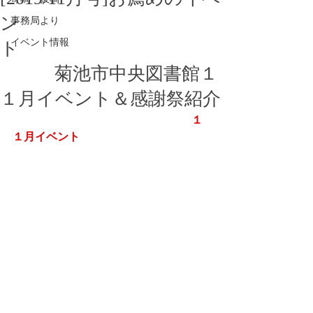
ン
事務局より
イベント情報
ト
菊池市中央図書館１
１月イベント＆感謝祭紹介
　１
１月イベント　　