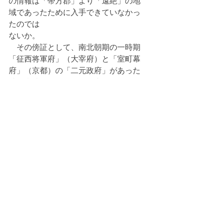
の情報は「帯方郡」より「遠絶」の地
域であったために入手できていなかっ
たのでは
ないか。
　その傍証として、南北朝期の一時期
「征西将軍府」（大宰府）と「室町幕
府」（京都）の「二元政府」があった
時、当時の「明」には日本に関する正
しい情報を得ていなかった。
　建国者朱元璋（洪武帝）の明使は、
はじめ懐良親王の「征西将軍府」（大
宰府）を訪問し、日本の支配者と思っ
ていた。その後明使は三代将軍足利義
満の「室町幕府」（京都）を正式に訪
問し、日本の支配者であることを知
り、「日明貿易」を開始した例があっ
た。この件も既に本居宣長著『馭戎概
言』に「天皇政権の存在を知らず」と
いう理由として取りあげていた。