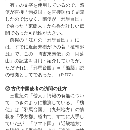
「有」の文字を使用しているので、隋
使が直接「狗奴国」を直接訪ねて見聞
したのではなく、隋使が「邪馬台国」
で会った「東鯷人」から得た詳しい伝
聞であった可能性が大きい。
　前掲の『江戸の「邪馬台国」』に
は、すでに近藤芳樹がその著『征韓起
源』で、この「隋書東夷伝」の「阿蘇
山」の記述を引用・紹介しているが、
ただそれは「邪馬台国」＝「熊襲」説
の根拠としてであった。（P.177）
②
古代中国使者の訪問の仕方
　三世紀の「倭人」情報の有無につい
て、つぎのように推測している。「魏
使」は「邪馬台国」（九州地方）の情
報を「帯方郡」経由で、すでに入手し
ていたが、「ヤマト国」（近畿地方）