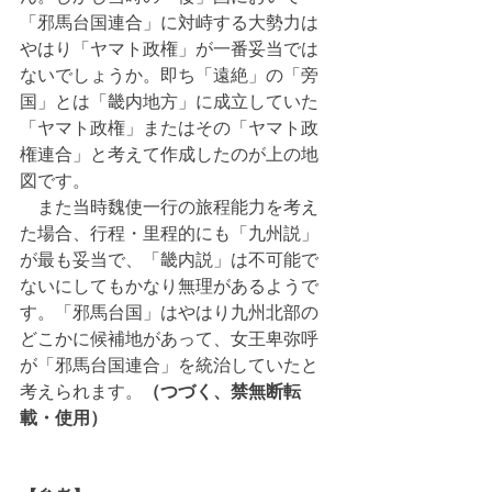
「邪馬台国連合」に対峙する大勢力は
やはり「ヤマト政権」が一番妥当では
ないでしょうか。即ち「遠絶」の「旁
国」とは「畿内地方」に成立していた
「ヤマト政権」またはその「ヤマト政
権連合」と考えて作成したのが上の地
図です。
　また当時魏使一行の旅程能力を考え
た場合、行程・里程的にも「九州説」
が最も妥当で、「畿内説」は不可能で
ないにしてもかなり無理があるようで
す。「邪馬台国」はやはり九州北部の
どこかに候補地があって、女王卑弥呼
が「邪馬台国連合」を統治していたと
考えられます。
（つづく、禁無断転
載・使用）