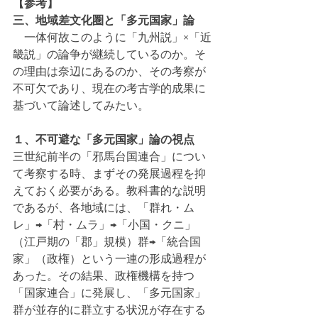
【参考】
三、地域差文化圏と「多元国家」論
　一体何故このように「九州説」×「近
畿説」の論争が継続しているのか。そ
の理由は奈辺にあるのか、その考察が
不可欠であり、現在の考古学的成果に
基づいて論述してみたい。
１、不可避な「多元国家」論の視点
三世紀前半の「邪馬台国連合」につい
て考察する時、まずその発展過程を抑
えておく必要がある。教科書的な説明
であるが、各地域には、「群れ・ム
レ」→「村・ムラ」→「小国・クニ」
（江戸期の「郡」規模）群→「統合国
家」（政権）という一連の形成過程が
あった。その結果、政権機構を持つ
「国家連合」に発展し、「多元国家」
群が並存的に群立する状況が存在する