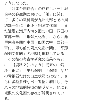
ようになった。
　「邪馬台国連合」の存在した三世紀
前半の弥生期における「倭」に関し
て、多くの教科書が九州北部とその周
辺部一帯に「銅矛・銅戈文化圏」、ま
た近畿と瀬戸内海を囲む中国・四国の
東部一帯に「銅鐸文化圏」、さらに瀬
戸内海を囲む中国・四国の中・西部一
帯に、即ち前の両文化圏の間に「平形
銅剣文化圏」の地図を掲載している。
　その後の考古学研究の成果をもと
に、【資料２】のように従来の「銅
矛・銅戈」「平形銅剣」「銅鐸」など
の青銅器だけの出土状況ではなく、さ
らに多種多様な出土遺物に着目し、そ
れらの地域的特徴の解明から、他にも
複数の文化圏の存在が解明されてい
る。