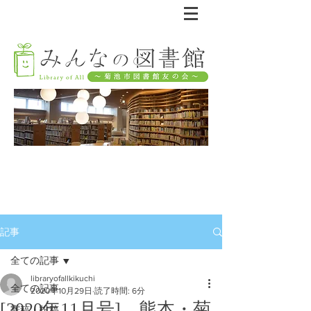
記事
全ての記事
libraryofallkikuchi
全ての記事
2020年10月29日
読了時間: 6分
[2020年11月号] 熊本・菊
寄稿・投稿