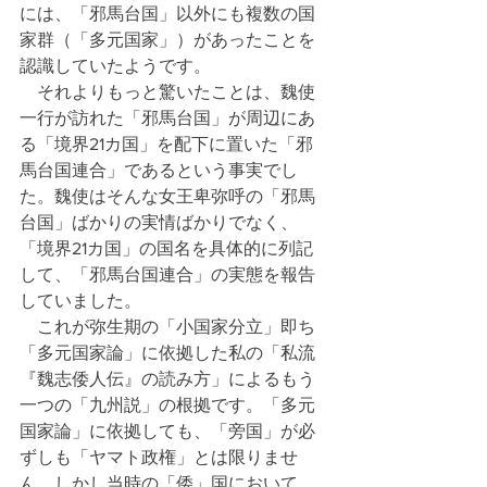
には、「邪馬台国」以外にも複数の国
家群（「多元国家」）があったことを
認識していたようです。
　それよりもっと驚いたことは、魏使
一行が訪れた「邪馬台国」が周辺にあ
る「境界21カ国」を配下に置いた「邪
馬台国連合」であるという事実でし
た。魏使はそんな女王卑弥呼の「邪馬
台国」ばかりの実情ばかりでなく、
「境界21カ国」の国名を具体的に列記
して、「邪馬台国連合」の実態を報告
していました。
　これが弥生期の「小国家分立」即ち
「多元国家論」に依拠した私の「私流
『魏志倭人伝』の読み方」によるもう
一つの「九州説」の根拠です。「多元
国家論」に依拠しても、「旁国」が必
ずしも「ヤマト政権」とは限りませ
ん。しかし当時の「倭」国において