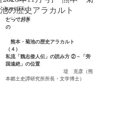
池の歴史アラカルト
事務局より
イベント情報
とっておき
の　　　　　　　　　　　　　　　　
　熊本・菊池の歴史アラカルト　
（４）
私流「魏志倭人伝」の読み方 ②－「旁
国遠絶」の位置
 　　　　　　　　　　　  堤　克彦（熊
本郷土史譚研究所所長・文学博士）