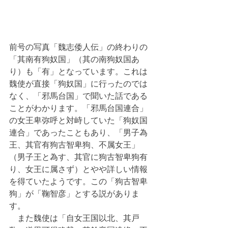
前号の写真「魏志倭人伝」の終わりの
「其南有狗奴国」（其の南狗奴国あ
り）も「有」となっています。これは
魏使が直接「狗奴国」に行ったのでは
なく、「邪馬台国」で聞いた話である
ことがわかります。「邪馬台国連合」
の女王卑弥呼と対峙していた「狗奴国
連合」であったこともあり、「男子為
王、其官有狗古智卑狗、不属女王」
（男子王と為す、其官に狗古智卑狗有
り、女王に属さず）とやや詳しい情報
を得ていたようです。この「狗古智卑
狗」が「鞠智彦」とする説がありま
す。
　また魏使は「自女王国以北、其戸