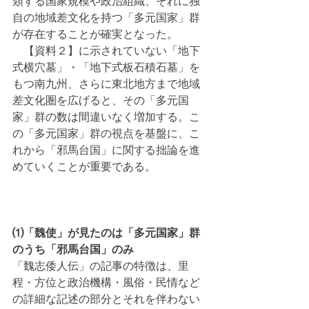
類する国家規模や政治組織、それに独
自の地域差文化を持つ「多元国家」群
が存在することが確実となった。
　【資料２】に示されていない「地下
式横穴墓」・「地下式板石積石墓」を
もつ南九州、さらに東北地方まで地域
差文化圏を広げると、その「多元国
家」群の数は間違いなく増加する。こ
の「多元国家」群の視点を基盤に、こ
れから「邪馬台国」に関する拙論を進
めていくことが重要である。
⑴「魏使」が見たのは「多元国家」群
のうち「邪馬台国」のみ
「魏志倭人伝」の記事の特徴は、里
程・方位と政治機構・風俗・民情など
の詳細な記述の部分とそれを伴わない