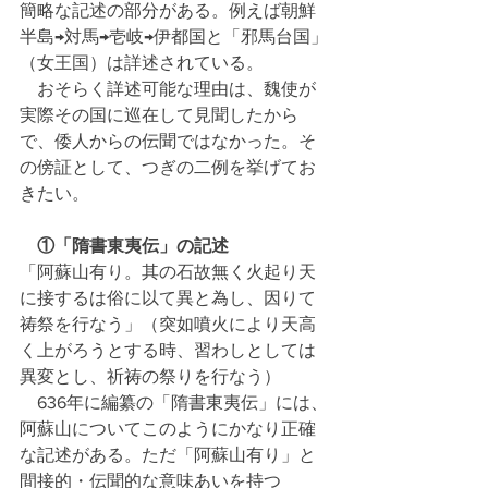
簡略な記述の部分がある。例えば朝鮮
半島→対馬→壱岐→伊都国と「邪馬台国」
（女王国）は詳述されている。
　おそらく詳述可能な理由は、魏使が
実際その国に巡在して見聞したから
で、倭人からの伝聞ではなかった。そ
の傍証として、つぎの二例を挙げてお
きたい。
　①「隋書東夷伝」の記述
「阿蘇山有り。其の石故無く火起り天
に接するは俗に以て異と為し、因りて
祷祭を行なう」（突如噴火により天高
く上がろうとする時、習わしとしては
異変とし、祈祷の祭りを行なう）
　636年に編纂の「隋書東夷伝」には、
阿蘇山についてこのようにかなり正確
な記述がある。ただ「阿蘇山有り」と
間接的・伝聞的な意味あいを持つ