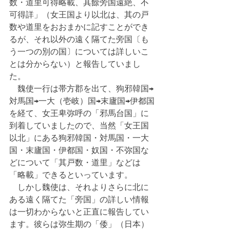
数・道里可得略載、其餘旁国遠絶、不
可得詳」（女王国より以北は、其の戸
数や道里をおおまかに記すことができ
るが、それ以外の遠く隔てた旁国〔も
う一つの別の国〕については詳しいこ
とは分からない）と報告していまし
た。
　魏使一行は帯方郡を出て、狗邪韓国→
対馬国→一大（壱岐）国→末廬国→伊都国
を経て、女王卑弥呼の「邪馬台国」に
到着していましたので、当然「女王国
以北」にある狗邪韓国・対馬国・一大
国・末廬国・伊都国・奴国・不弥国な
どについて「其戸数・道里」などは
「略載」できるといっています。
　しかし魏使は、それよりさらに北に
ある遠く隔てた「旁国」の詳しい情報
は一切わからないと正直に報告してい
ます。彼らは弥生期の「倭」（日本）