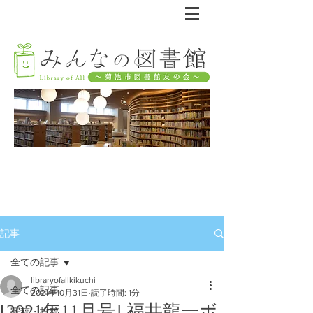
記事
全ての記事
libraryofallkikuchi
全ての記事
2021年10月31日
読了時間: 1分
[2021年11月号] 福井龍一ボ
寄稿・投稿