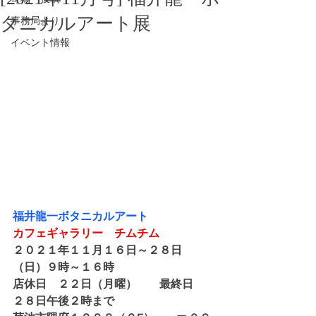
タニカルアート展
事務局より
イベント情報
福井龍一ボタニカルアート
カフェギャラリー　チムチム
２０２１年１１月１６日～２８日
（日）９時～１６時
店休日　２２日（月曜）　　最終日　
２８日午後２時まで