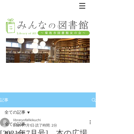
記事
全ての記事
libraryofallkikuchi
全ての記事
2021年7月1日
読了時間: 2分
[2021年7月号] 本の広場
寄稿・投稿