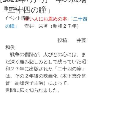
「二十四の瞳」
事務局より
イベント情報
若い人にお薦めの本 
「二十四
の瞳」　
壺井　栄著（昭和２７年） 
　　　　　　　　　　　投稿　　井藤
和俊
　戦争の傷跡が、人びとの心には、ま
だ深く痛み悲しみとして残っていた昭
和２７年に出版された「二十四の瞳」
は、その２年後の映画化（木下恵介監
督　高峰秀子主演）によって、
世間に広く知られました。