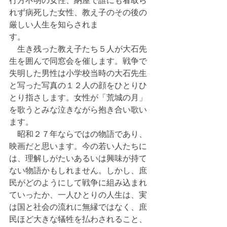
行方不明の女性、納屋で誰にも看取ら
れず病死した女性、教え子のその後の
厳しい人生を知らされま
す。　　　　　　　　　　　　
　生き残った教え子たち５人が大石先
生を囲んで同窓会を催します。戦争で
失明した男性は小学校当時の大石先生
と写った写真の１２人の顔をひとりひ
とり指さします。女性が「荒城の月」
を歌うとみな泣きながら抱き合い歌い
ます。
　昭和２７年ならではの物語であり、
映画だと思います。今の若い人たちに
は、理解しがたいあるいは興味が持て
ない物語かもしれません。しかし、庶
民がどのようにして戦争に組み込まれ
ていったか、一人ひとりの人生は、実
は国と社会の流れに無縁ではなく、庶
民ほど大きな犠牲を払わされること、