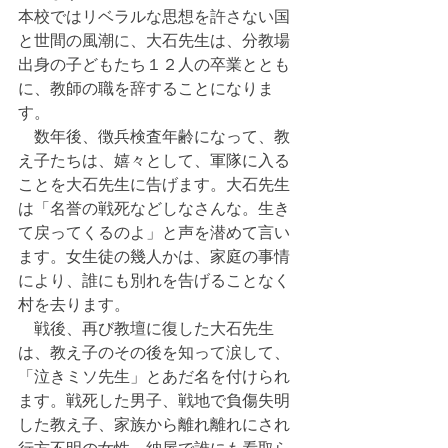
本校ではリベラルな思想を許さない国
と世間の風潮に、大石先生は、分教場
出身の子どもたち１２人の卒業ととも
に、教師の職を辞することになりま
す。
　数年後、徴兵検査年齢になって、教
え子たちは、嬉々として、軍隊に入る
ことを大石先生に告げます。大石先生
は「名誉の戦死などしなさんな。生き
て戻ってくるのよ」と声を潜めて言い
ます。女生徒の幾人かは、家庭の事情
により、誰にも別れを告げることなく
村を去ります。
　戦後、再び教壇に復した大石先生
は、教え子のその後を知って涙して、
「泣きミソ先生」とあだ名を付けられ
ます。戦死した男子、戦地で負傷失明
した教え子、家族から離れ離れにされ