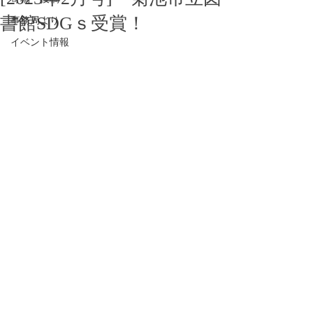
書館SDGｓ受賞！
事務局より
イベント情報