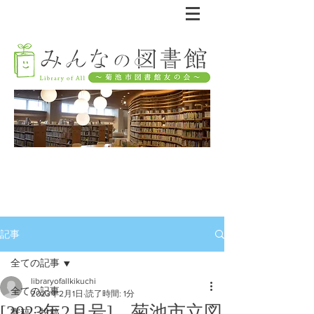
記事
全ての記事
libraryofallkikuchi
全ての記事
2023年2月1日
読了時間: 1分
[2023年2月号] 菊池市立図
寄稿・投稿