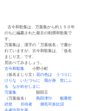
   古今和歌集は、万葉集から約１５０年
のちに編纂された最古の勅撰和歌集で
す。
万葉集は、漢字の「万葉仮名」で書か
れていますが、古今和歌集は、「仮名
まじり文」です。
見比べてみましょう。
古今和歌集　　
小野小町
（仮名まじり文）
花の色は　うつりに
けりな　いたづらに　我が身　世にふ
る　ながめせしまに　
万葉集　　　　　
額田王
（万葉仮名）　　
熟田津尓　　船乗世
武登　　月待者　　潮毛可奈比沼　　
今者許芸乞菜　　　　