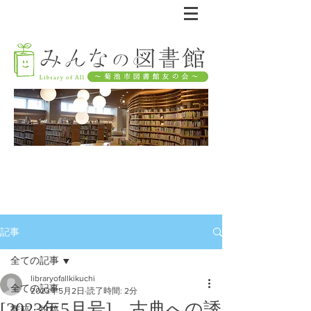
記事
全ての記事
libraryofallkikuchi
全ての記事
2023年5月2日
読了時間: 2分
[2023年5月号] 古典への誘
寄稿・投稿