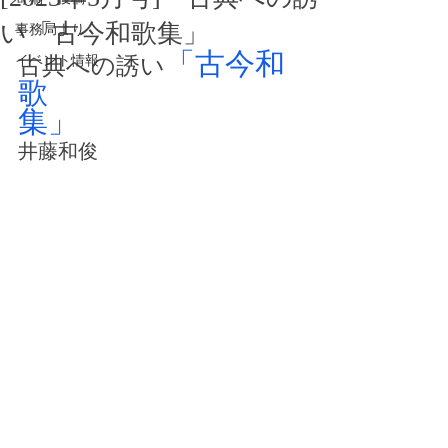
い「古今和歌集」
事務局より
「古今和
イベント情報
古典への誘い
歌
集」
井藤和俊