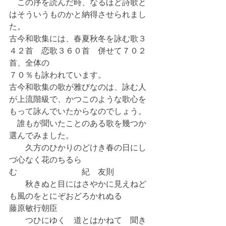
    この序を読んだ時、なるほど詩歌と
はそういうものかと納得させられまし
た。
古今和歌集には、春夏秋冬を詠む歌３
４２首　恋歌３６０首　併せて７０２
首、全体の
７０％も詠われています。
古今和歌集の歌が雅びなのは、詠む人
が上流階級で、かつこのような歌心を
もって詠んでいたからなのでしょう。
    誰もが聞いたことのある歌を幾つか
選んでみました。
　　久方のひかりのどけき春の日にし
づ心なく花のちるら
む　　　　　　　　紀　友則
　　秋きぬと目にはさやかに見えねど
も風のをとにぞおどろかれぬる　　 　
藤原敏行朝臣
　　つひにゆく　道とはかねて　聞き