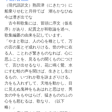
（現代語訳文）熟田津（にきたつ）に
船乗りせむと月待てば　潮もかなひぬ
今は漕ぎ出でな
　古今和歌集には、冒頭に序文（仮名
序）があり、紀貫之が和歌論を述べ、
歌集編纂の由来を記しています。
「やまと歌は、人の心を種として、万
の言の葉とぞ成れりける。世の中に在
る人、ことわざ繁きものなれば、心に
思ふことを、見るもの聞くものにつけ
て、言ひ出せるなり。花に鳴く鶯、水
にすむ蛙の声を聞けば、生きとし生け
るもの、いづれか歌を詠まざりける。
力をも入れずして、天地を動かし、目
に見えぬ鬼神をもあはれと思はせ、男
女の中をもやはらげ、猛きもののふの
心をも慰むるは、歌なり。（以下
略）」