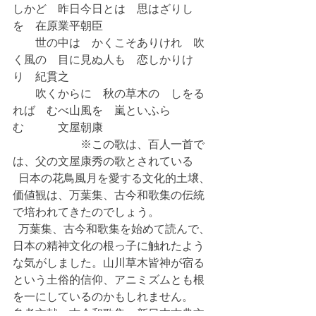
しかど　昨日今日とは　思はざりし
を　在原業平朝臣
　　世の中は　かくこそありけれ　吹
く風の　目に見ぬ人も　恋しかりけ
り　紀貫之
　　吹くからに　秋の草木の　しをる
れば　むべ山風を　嵐といふら
む　　　文屋朝康
　　　　　　※この歌は、百人一首で
は、父の文屋康秀の歌とされている　
  日本の花鳥風月を愛する文化的土壌、
価値観は、万葉集、古今和歌集の伝統
で培われてきたのでしょう。
  万葉集、古今和歌集を始めて読んで、
日本の精神文化の根っ子に触れたよう
な気がしました。山川草木皆神が宿る
という土俗的信仰、アニミズムとも根
を一にしているのかもしれません。
参考文献　古今和歌集　新日本古典文