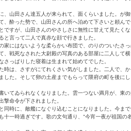
に、山田さん達五人が来られて、面くらいました。が御
て、酔った勢で、山田さんの所へ泊めて下さいと頼んで
とですが、山田さんのやさしさに無性に甘えて見たくな
ると言って二人で真赤な顔で行きました。
の家にはないような柔らかい布団で、のりのついたさっ
て、戦死なされた大尉殿の写真のある部屋に二人して横
なさっぱりした寝着は生まれて始めてでした。
た時は、さすがにてれくさい気がしました。二人で、か
ました。そして卵の土産までもらって隈府の町を後にし
書いてゐられなくなりました。雲一つない満月が、東の
出撃命令が下されました。
と同時に、敵艦になぐり込むことになりました。今まで
も十一時過ぎです。歌の文句通り、”今宵一夜が祖国の名