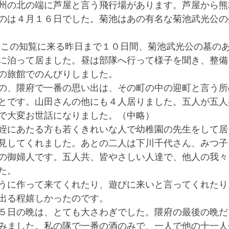
州の北の端に芦屋と言う飛行場があります。芦屋から熊
のは４月１６日でした。菊池はあの有名な菊池武光公の
に泊って居ました。昼は部隊へ行って様子を聞き、整備
の旅館でのんびりしました。
の、隈府で一番の思い出は、その町の中の迎町と言う所
とです。山田さんの他にも４人居りました。五人が五人
で大変お世話になりました。（中略）
姪にあたる方も若くきれいな人で幼稚園の先生をして居
見してくれました。あとの二人は下川千代さん、みつ子
の御婦人です。五人共、皆やさしい人達で、他人の我々
た。
うに作って来てくれたり、遊びに来いと言ってくれたり
出る程嬉しかったのです。
５日の晩は、とても大さわぎでした。隈府の最後の晩だ
みました。私の隊で一番の酒のみで、一人で他の十一人