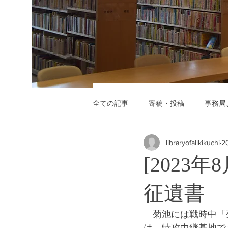
全ての記事
寄稿・投稿
事務局
libraryofallkikuchi
2
[2023
征遺書
　菊池には戦時中「