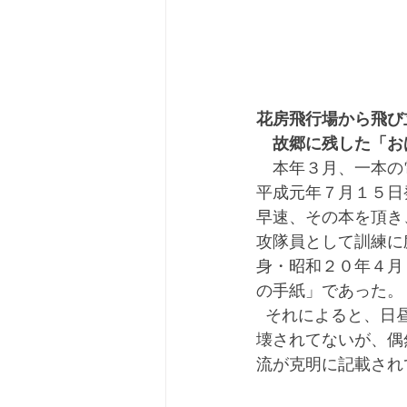
花房飛行場から飛び
　故郷に残した「お
本年３月、一本の
平成元年７月１５日
早速、その本を頂き
攻隊員として訓練に
身・昭和２０年４月
の手紙」であった。
  それによると、日昼は花房飛行場で訓練！　夜は隈府の「菊栄館本店」（迎町・今は取り
壊されてないが、偶
流が克明に記載され