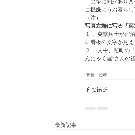
　出撃に間がありま
ご機嫌ようお暮らし
（注）
写真左端に写る「菊
１， 突撃兵士が宿
に看板の文字が見え
２， 文中、迎町の
んにゃく屋”さんの
寄稿・投稿
最新記事