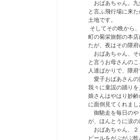
　おばあちゃん。九
と言ふ飛行場に来た
土地です。
 そしてその晩から、この知覧に来る昨日まで１０日間、菊池武光公の墓のある隈府といふ
町の菊栄旅館の本店
たが、夜はその隈府
　おばあちゃん、そ
と言うお母さんのこ
人達ばかりで、隈府
　愛子おばあさんの
我々に童謡の踊りを
娘さんはやはり妙齢
に面倒見てくれまし
　御馳走を毎日のや
が、ほんとうに涙の
　おばあちゃん、２
ビールをがぶがぶ飲