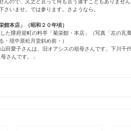
せんので、又之と言って何も言う遺すこともありません
下さいませ。では参ります。さようなら。　
栄館本店」（昭和２０年頃）
泊した隈府迎町の料亭「菊栄館・本店」（写真「左の瓦
る・現中原松月堂斜め前・）
「山田愛子さんは、旧オアシスの祖母さんです。下川千代
祖母さんです。」