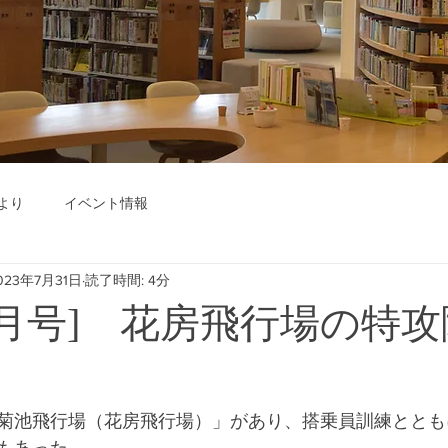
より
イベント情報
023年7月31日
読了時間: 4分
年8月号] 花房飛行場の特
菊池飛行場（花房飛行場）」があり、搭乗員訓練ととも