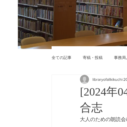
全ての記事
寄稿・投稿
事務局
libraryofallkikuchi
2
[2024
合志
大人のための朗読会i