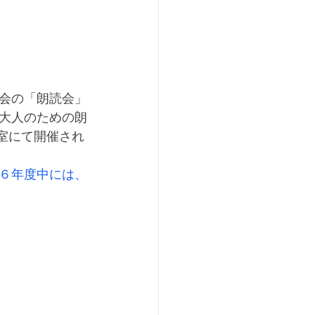
会の「朗読会」
大人のための朗
室にて開催され
６年度中には、