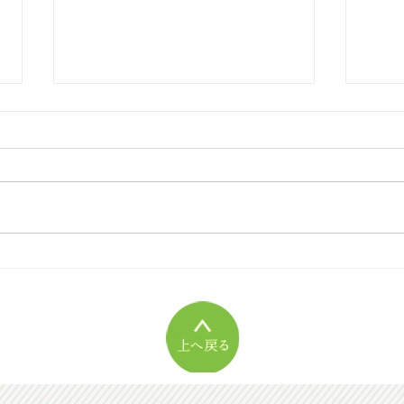
[2026年08月号]書評『生活史
[2
の方法』
しく