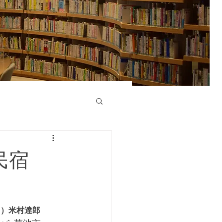
家民宿
ト）米村達郎