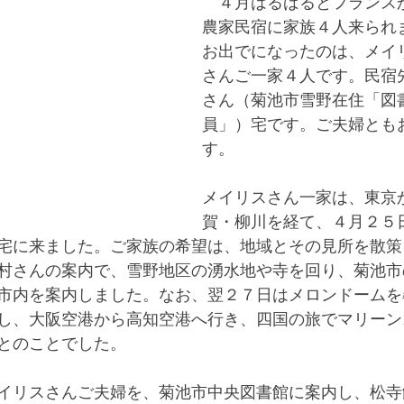
　４月はるばるとフランス
農家民宿に家族４人来られ
お出でになったのは、メイ
さんご一家４人です。民宿
さん（菊池市雪野在住「図
員」）宅です。ご夫婦とも
す。
メイリスさん一家は、東京
賀・柳川を経て、４月２５
宅に来ました。ご家族の希望は、地域とその見所を散策
村さんの案内で、雪野地区の湧水地や寺を回り、菊池市
市内を案内しました。なお、翌２７日はメロンドームを
し、大阪空港から高知空港へ行き、四国の旅でマリーン
とのことでした。
イリスさんご夫婦を、菊池市中央図書館に案内し、松寺