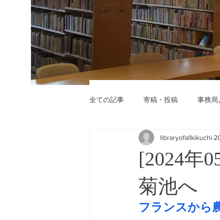
全ての記事
寄稿・投稿
事務局
libraryofallkikuchi
2
[202
菊池へ
フランスから