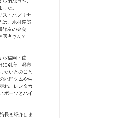
から菊池市へ、
ました。
リス・パグリナ
先は、米村達郎
書館友の会会
お医者さんで
から福岡・佐
日に別府、湯布
したいとのこと
の龍門ダムや菊
尋ね、レンタカ
スポーツとハイ
館長を紹介しま