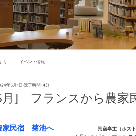
より
イベント情報
024年5月1日
読了時間: 4分
4年05月] フランスから農
農家民宿　菊池へ　　　　　　
民宿亭主（ホス