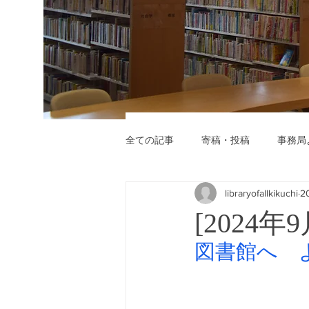
全ての記事
寄稿・投稿
事務局
libraryofallkikuchi
2
[2024
図書館へ　