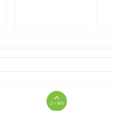
[2026年06] 旭志図書館イベ
[2
ント
書館