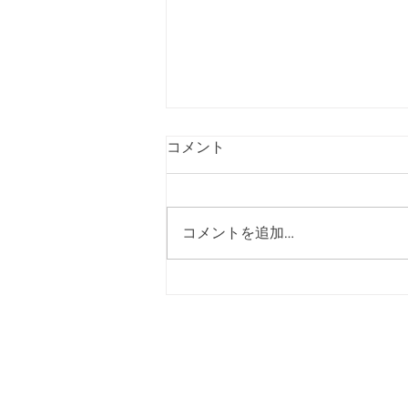
コメント
コメントを追加…
[202６年06月号] 七城図書館
イベント