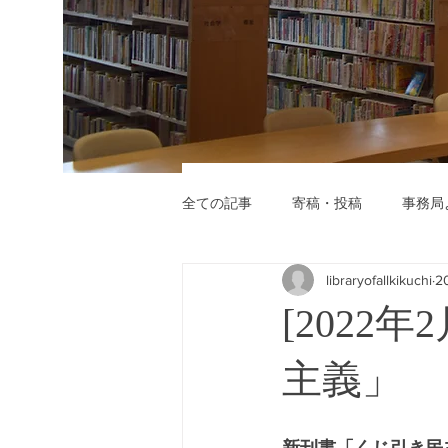
全ての記事
寄稿・投稿
事務局
libraryofallkikuchi
2
[2022
主義」