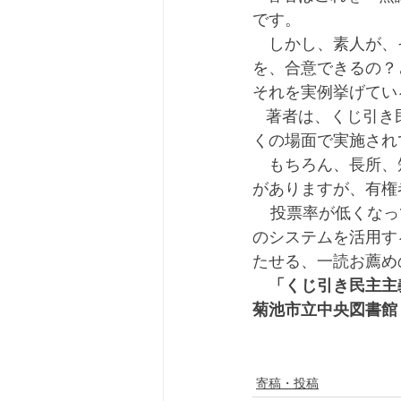
です。
　しかし、素人が、
を、合意できるの？
それを実例挙げてい
   著者は、くじ引き民主主義の歴史を、ギリシャアテネの時代にさかのぼり、現代でも、多
くの場面で実施され
　もちろん、長所、
がありますが、有権
    投票率が低くなっている現状、特に若者の棄権が多い現状を考えれば、くじ引き民主主義
のシステムを活用す
たせる、一読お薦め
「くじ引き民主主
菊池市立中央図書館
寄稿・投稿