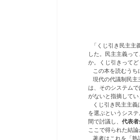
  「くじ引き民主主義」（吉田　徹　著）を、最初、手にしたとき、なんだコレッて思いま
した。民主主義って
か。くじ引きってど
   この本を読む
   現代の代議制民主主義は、有権者が投票して、首長や議員を選ぶシステムですが、著者
は、そのシステムで
がないと指摘してい
   くじ引き民主主義は、有権者全員を対象に、その主義主張を問わず、くじ引きで、代表者
を選ぶというシステ
間で討議し、
代表者
ここで得られた結論
   著者はこれを「熟議民主主義」と言います。日本でも、その実例があります。裁判員制度