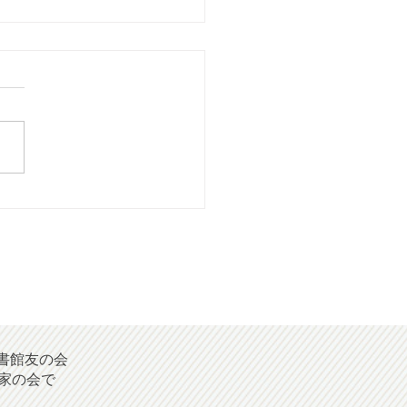
026年07月号] 「学びは楽
」
書館友の会
家の会で