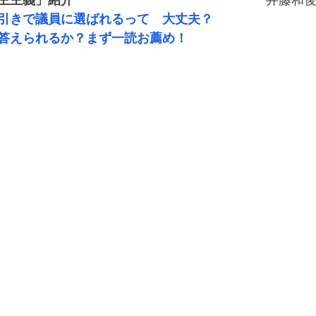
主主義」紹介　　
　　                                 　　井藤和
引きで議員に選ばれるって　大丈夫？
答えられるか？まず一読お薦め！